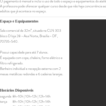
O pagamento é mensal e inclui o uso de todo o espaço e equipamentos do ateli
A professora pode oferecer qualquer curso desde que não haja concorrência ao
adultos que já acontece no espaço.
Espaço e
Equipamentos
Sala comercial de 32m², situada na CLN 303
bloco D loja 28 - Asa Norte, Brasília - DF,
70735-540.
Possui capacidade para até 7 alunos.
É equipada com copa, chaleira, forno elétrico e
filtro refrigerado.
Banheiro individual e recepção externa com
2
mesas metálicas redondas e 6 cadeiras laranjas.
Horários Disponíveis
segunda
8h-10h | 10h-12h | 12h-14h
terça
8h-10h |
10h-12h |
12h-14h