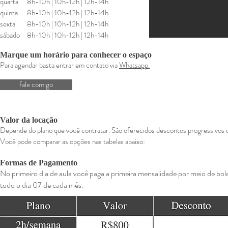
quarta
8h-10h |
10h-12h |
12h-14h
quinta
8h-10h |
10h-12h |
12h-14h
sexta
8h-10h |
10h-12h |
12h-14h
sábado
8h-10h |
10h-12h |
12h-14h
Marque um horário para conhecer o espaço
P
ara agendar basta entrar em contato via
Whatsapp.
fale comigo
Valor
da locação
Depende do plano que você contratar. São oferecidos descontos progressivos 
Você pode comparar as opções nas tabelas abaixo:
Formas de Pagamento
No primeiro dia de aula você paga a primeira mensalidade por meio de bo
todo o dia 07 de cada mês.