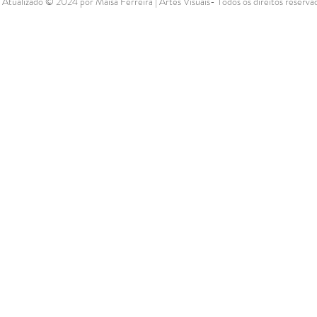
Atualizado © 2024 por Maisa Ferreira | Artes Visuais- Todos os direitos reserva