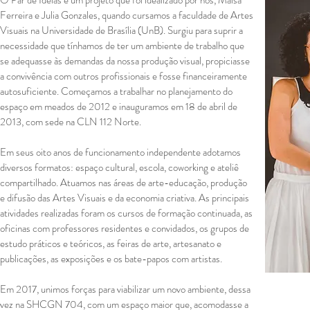
O Par de Ideias é um projeto que foi idealizado por nós, Maisa
Ferreira e Julia Gonzales, quando cursamos a faculdade de Artes
Visuais na Universidade de Brasília (UnB). Surgiu para suprir a
necessidade que tínhamos de ter um ambiente de trabalho que
se adequasse às demandas da nossa produção visual, propiciasse
a convivência com outros profissionais e fosse financeiramente
autosuficiente. Começamos a trabalhar no planejamento do
espaço em meados de 2012 e inauguramos em 18 de abril de
2013, com sede na CLN 112 Norte.
Em seus oito anos de funcionamento independente adotamos
diversos formatos: espaço cultural, escola, coworking e ateliê
compartilhado. Atuamos nas áreas de arte-educação, produção
e difusão das Artes Visuais e da economia criativa. As principais
atividades realizadas foram os cursos de formação continuada, as
oficinas com professores residentes e convidados, os grupos de
estudo práticos e teóricos, as feiras de arte, artesanato e
publicações, as exposições e os bate-papos com artistas.
Em 2017, unimos forças para viabilizar um novo ambiente, dessa
vez na SHCGN 704, com um espaço maior que, acomodasse a